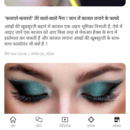
‘कजरारे-कजरारे’ तेरे काले-काले नैना ! जान लें काजल लगाने के फायदे
आंखों की खूबसूरती बढ़ाने में काजल एक अहम भूमिका निभाती है, ऐसे में
आइए जानें एक काजल को आप किस तरह से मेकअप हैक्स के रूप में
इस्तेमाल कर सकती हैं और काजल लगाना आंखों की खूबसूरती के साथ-
साथ फायदेमंद भी क्यों है ?
टीम Her Circle | अगस्त 26, 2024
होम
हेल्प
वीडियोज़
कनेक्ट
शोकेस
मेकअप ऐसा करो कि चार लोग पूछें ‘आई मेकअप और लिप्स की क्या