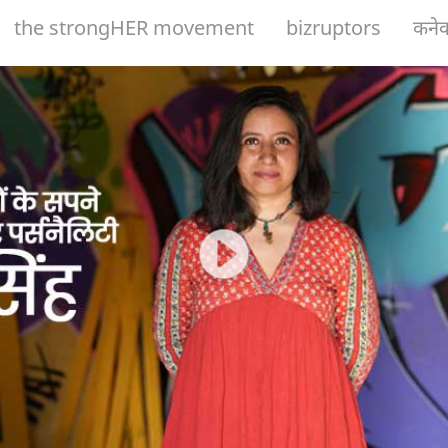
the strongHER movement
bizruptors
कनेक