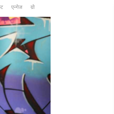
्ट
एन्गेज
ग्रो