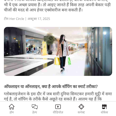
भी ये एक अच्छा प्रयास है। तो आइए जानते हैं किस तरह अपनी बेकार पड़ी
चीजों की मदद से आप हेयर एक्सेसरीज बना सकती हैं।
टीम Her Circle | अक्टूबर 17, 2025
ऑफलाइन या ऑनलाइन, क्या है आपके शॉपिंग का स्मार्ट तरीका?
ग्लोबलाइजेशन के इस दौर में जब सारी दुनिया सिमटकर हमारी मुट्ठी में समा
गई है, तो शॉपिंग के तरीके कैसे अछूते रह सकते हैं। आलम यह है कि
ऑफलाइन शॉपिंग की तुलना में ऑनलाइन शॉपिंग की मांग काफी बढ़ गई
है। फिर भी ऐसे कुछ लोग हैं, जिन्हें आज भी ऑनलाइन शॉपिंग रास नहीं
होम
हेल्प
वीडियोज़
कनेक्ट
शोकेस
आती। फिलहाल आपके लिए क्या है शॉपिंग का स्मार्ट तरीका, आइए जानते